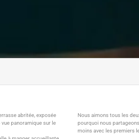
terrasse abritée, exposée
Nous aimons tous les deux 
ne vue panoramique sur le
pourquoi nous partageons l
moins avec les premiers le
lle à manger accueillante